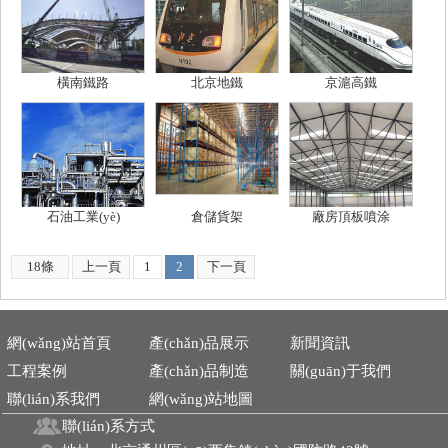
橫南鐵路
北京地鐵
京滬高鐵
石油工業(yè)
倉儲貨架
廠房頂板噴涂
18條
上一頁
1
2
下一頁
網(wǎng)站首頁
產(chǎn)品展示
新聞資訊
工程案例
產(chǎn)品制造
關(guān)于我們
聯(lián)系我們
網(wǎng)站地圖
聯(lián)系方式