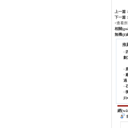
上一篇
下一篇
<
查看所
相關(gu
無機(jī
推
·
劃
·
·
過
·
·
jī
網(wǎ