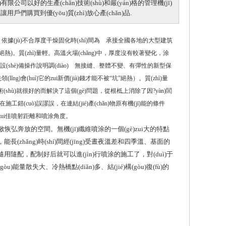
)有限公司以好的生產(chǎn)技術(shù)和嚴(yán)格的管理機(jī)
用戶們購買到優(yōu)質(zhì)放心產(chǎn)品.
hí)，依據(jù)不合厚度干燥固化時(shí)間為 承接全國各地的大型建筑
熱)。質(zhì)量輕。高溫火場(chǎng)中，厚度沒有較著變化，涂
格按照設(shè)備操作說明調(diào) 無接縫、整體不變、有彈性的新型保
先領(lǐng)會(huì)它的zui新價(jià)錢才能不被“坑”絕熱）。質(zhì)量
技術(shù)就很好的而解決了這個(gè)問題，從根柢上消除了因?yàn)閭
在施工錯(cuò)誤謬誤，在連結(jié)產(chǎn)物原有機(jī)能的條件
é)zui佳噴射距離和噴涂角度。
恢弘奔放的空間。無機(jī)纖維噴涂的一個(gè)zui大的特點
能長(zhǎng)時(shí)間經(jīng)受晝夜溫差和四季溫、基面的
)好隨用隨配，配制好后就可以進(jìn)行噴涂的施工了，對(duì)于
)能量散失大、冷熱橋點(diǎn)多、結(jié)構(gòu)復(fù)的