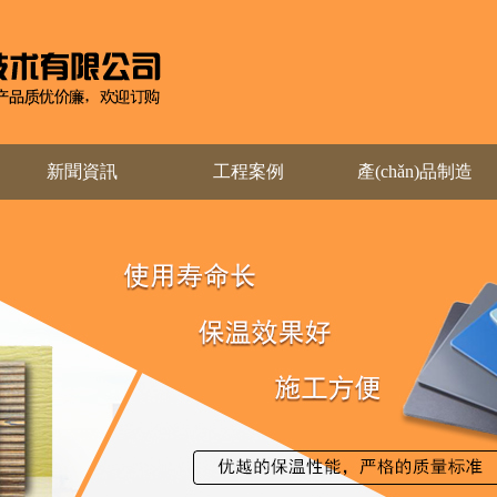
新聞資訊
工程案例
產(chǎn)品制造