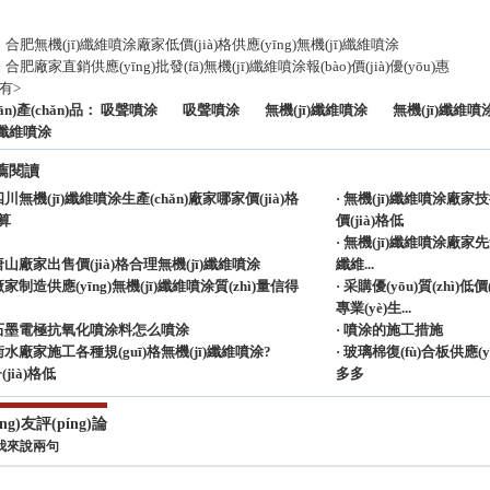
：
合肥無機(jī)纖維噴涂廠家低價(jià)格供應(yīng)無機(jī)纖維噴涂
：
合肥廠家直銷供應(yīng)批發(fā)無機(jī)纖維噴涂報(bào)價(jià)優(yōu)惠
有
>
ān)產(chǎn)品：
吸聲噴涂
吸聲噴涂
無機(jī)纖維噴涂
無機(jī)纖維噴
)纖維噴涂
薦閱讀
四川無機(jī)纖維噴涂生產(chǎn)廠家哪家價(jià)格
·
無機(jī)纖維噴涂廠家技術(s
算
價(jià)格低
·
無機(jī)纖維噴涂廠家先進(
唐山廠家出售價(jià)格合理無機(jī)纖維噴涂
纖維...
廠家制造供應(yīng)無機(jī)纖維噴涂質(zhì)量信得
·
采購優(yōu)質(zhì)低
專業(yè)生...
石墨電極抗氧化噴涂料怎么噴涂
·
噴涂的施工措施
衡水廠家施工各種規(guī)格無機(jī)纖維噴涂?
·
玻璃棉復(fù)合板供應(yī
)r(jià)格低
多多
ng)友評(píng)論
我來說兩句