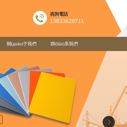
咨詢電話
13833628711
關(guān)于我們
聯(lián)系我們