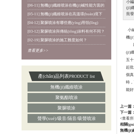
小編
么
[06-11] 無機(jī)纖維噴涂在機(jī)械性能方面的
(j
表現(xiàn)
批發(
[05-11] 無機(jī)纖維噴涂在高溫環(huán)境下
的耐熱性能
[04-12] 聚脲噴涂有哪些應(yīng)用領(lǐng)
小編
域？
[03-12] 聚脲噴涂與傳統(tǒng)涂料有何不同？
機(
[02-19] 聚脲噴涂的施工難度如何？
以下
查看更多>>
(j
五十
起批
個真
產(chǎn)品列表
PRODUCT list
時，
無機(jī)纖維噴涂
能好
聚氨酯噴涂
上一篇
聚脲噴涂
下一篇
聲學(xué)/吸音/隔音/吸聲噴涂
<
查看所
相關(gu
無機(jī