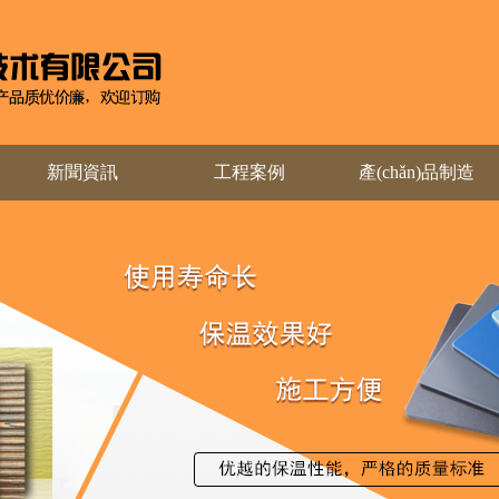
新聞資訊
工程案例
產(chǎn)品制造