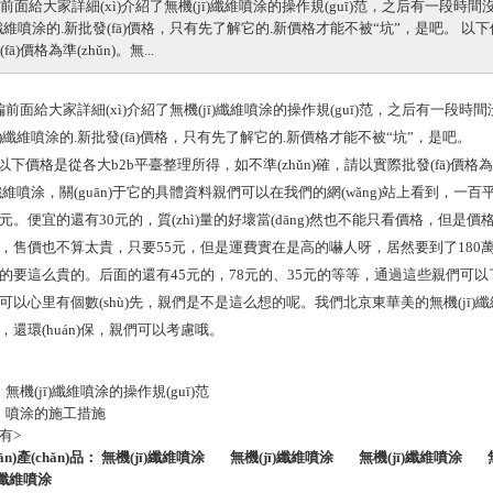
前面給大家詳細(xì)介紹了無機(jī)纖維噴涂的操作規(guī)范，之后有一段時間
ī)纖維噴涂的.新批發(fā)價格，只有先了解它的.新價格才能不被“坑”，是吧。 以下
fā)價格為準(zhǔn)。無...
前面給大家詳細(xì)介紹了
無機(jī)纖維噴涂
的操作規(guī)范，之后有一段時間沒
jī)纖維噴涂的.新批發(fā)價格，只有先了解它的.新價格才能不被“坑”，是吧。
價格是從各大b2b平臺整理所得，如不準(zhǔn)確，請以實際批發(fā)價格為
ī)纖維噴涂，關(guān)于它的具體資料親們可以在我們的網(wǎng)站上看到，一百平米
元。便宜的還有30元的，質(zhì)量的好壞當(dāng)然也不能只看價格，但是
，售價也不算太貴，只要55元，但是運費實在是高的嚇人呀，居然要到了180萬
的要這么貴的。后面的還有45元的，78元的、35元的等等，通過這些親們可
可以心里有個數(shù)先，親們是不是這么想的呢。我們北京東華美的無機(jī)纖
，還環(huán)保，親們可以考慮哦。
：
無機(jī)纖維噴涂的操作規(guī)范
：
噴涂的施工措施
有
>
ān)產(chǎn)品：
無機(jī)纖維噴涂
無機(jī)纖維噴涂
無機(jī)纖維噴涂
)纖維噴涂