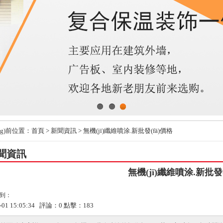
1
2
3
ng)前位置：
首頁
>
新聞資訊
> 無機(jī)纖維噴涂.新批發(fā)價格
聞資訊
無機(jī)纖維噴涂.新批發(
到：
7-01 15:05:34 評論：
0
點擊：
183